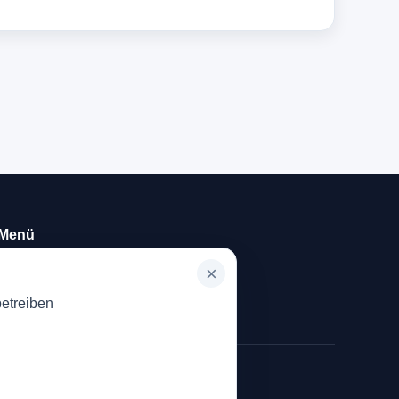
Menü
Startseite
×
Tablets
etreiben
ung erhalten.