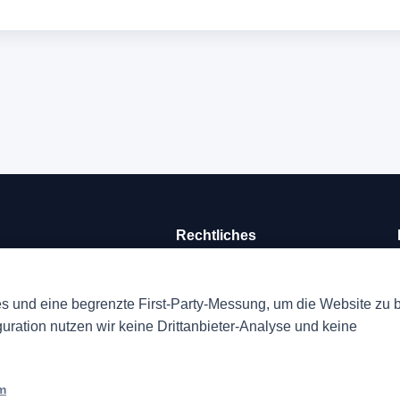
Rechtliches
Impressum
keit, Displayqualität,
Cookies
 und eine begrenzte First-Party-Messung, um die Website zu b
guration nutzen wir keine Drittanbieter-Analyse und keine
ann für qualifizierte Käufe über Links zu www.amazon.de eine Vergüt
m