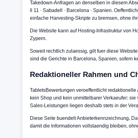
Takedown-Anfragen an denselben in diesem Abschni
l
l 1
1
·
S
a
b
a
d
e
l
l
·
B
a
r
c
e
l
o
n
a
·
S
p
a
n
i
e
n
. Oeffentli
einfache Harvesting-Skripte zu bremsen, ohne ihre
Die Website kann auf Hosting-Infrastruktur von Hos
Zypern.
Soweit rechtlich zulaessig, gilt fuer diese Webs
sind die Gerichte in Barcelona, Spanien, sofern
Redaktioneller Rahmen und Ch
TabletsBewertungen veroeffentlicht redaktionelle
kein Shop und kein unmittelbarer Verkaeufer: sie 
Sales-Leistungen liegen deshalb stets in der Ver
Diese Seite buendelt Anbieterkennzeichnung, Dat
damit die Informationen vollstaendig bleiben, ohne