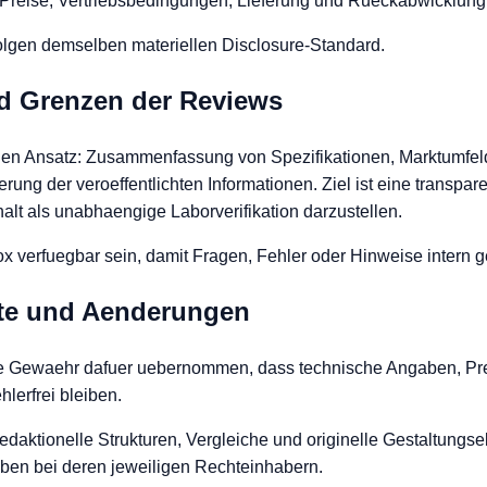
, Preise, Vertriebsbedingungen, Lieferung und Rueckabwicklung
olgen demselben materiellen Disclosure-Standard.
d Grenzen der Reviews
chen Ansatz: Zusammenfassung von Spezifikationen, Marktumfel
ng der veroeffentlichten Informationen. Ziel ist eine transpar
halt als unabhaengige Laborverifikation darzustellen.
 verfuegbar sein, damit Fragen, Fehler oder Hinweise intern 
hte und Aenderungen
keine Gewaehr dafuer uebernommen, dass technische Angaben, Pr
hlerfrei bleiben.
redaktionelle Strukturen, Vergleiche und originelle Gestaltung
eiben bei deren jeweiligen Rechteinhabern.