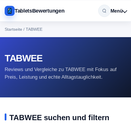
TabletsBewertungen
Menü
Startseite
/
TABWEE
TABWEE
Reviews und Vergleiche zu TABWEE mit Fokus auf
Preis, Leistung und echte Alltagstauglichkeit.
TABWEE suchen und filtern