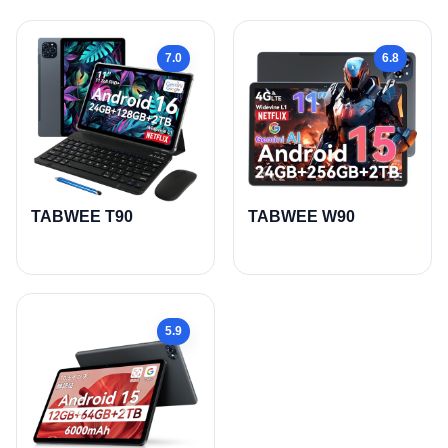
7.0
6.8
TABWEE T90
TABWEE W90
5.9