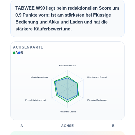
TABWEE W90 liegt beim redaktionellen Score um
0,9 Punkte vorn: ist am stärksten bei Flüssige
Bedienung und Akku und Laden und hat die
stärkere Käuferbewertung.
ACHSENKARTE
A
B
Redaktionsscore
Käuferbewertung
Display und Format
Produktivitat und get...
Flüssige Bedienung
Akku und Laden
A
ACHSE
B