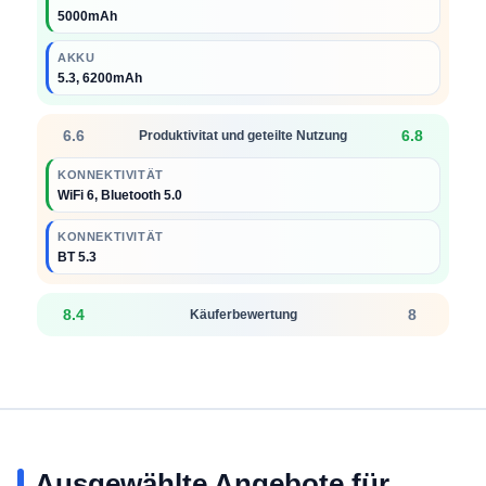
5000mAh
AKKU
5.3, 6200mAh
6.6
6.8
Produktivitat und geteilte Nutzung
KONNEKTIVITÄT
WiFi 6, Bluetooth 5.0
KONNEKTIVITÄT
BT 5.3
8.4
8
Käuferbewertung
Ausgewählte Angebote für