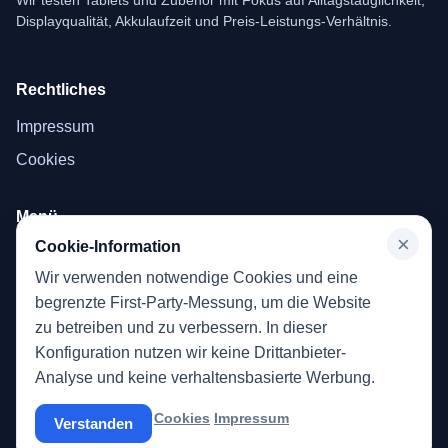
Wir testen Tablets und Zubehör mit Fokus auf Alltagstauglichkeit,
Displayqualität, Akkulaufzeit und Preis-Leistungs-Verhältnis.
Rechtliches
Impressum
Cookies
Menü
×
Cookie-Information
Startseite
Wir verwenden notwendige Cookies und eine
Tablets
begrenzte First-Party-Messung, um die Website
zu betreiben und zu verbessern. In dieser
Konfiguration nutzen wir keine Drittanbieter-
Analyse und keine verhaltensbasierte Werbung.
Diese Website nimmt am Amazon-Partnerprogramm teil und kann
für qualifizierte Käufe über Links zu www.amazon.de eine
Cookies
Impressum
Vergütung erhalten.
Verstanden