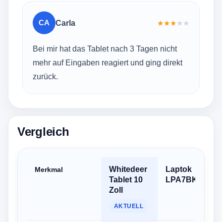
CA
Carla
★
★
★
★
★
Bei mir hat das Tablet nach 3 Tagen nicht
mehr auf Eingaben reagiert und ging direkt
zurück.
Vergleich
Whitedeer
Laptok
W
Merkmal
Tablet 10
LPA7BK
An
Zoll
Ta
3
AKTUELL