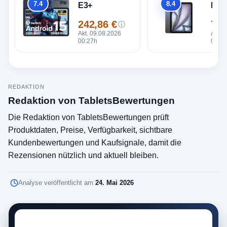
7.4
8.4
E3+
M4 1
Gesamt
Gesamt
242,86 €
729
ⓘ
Preis
Prei
Akt. 09.08.2026
Akt. 
00:27h
00:27
REDAKTION
Redaktion von TabletsBewertungen
Die Redaktion von TabletsBewertungen prüft
Produktdaten, Preise, Verfügbarkeit, sichtbare
Kundenbewertungen und Kaufsignale, damit die
Rezensionen nützlich und aktuell bleiben.
Analyse veröffentlicht am
24. Mai 2026