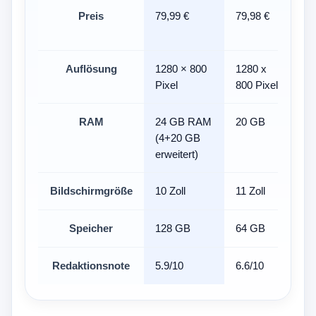
Preis
79,99 €
79,98 €
Ni
Auflösung
1280 × 800
1280 x
12
Pixel
800 Pixel
RAM
24 GB RAM
20 GB
30
(4+20 GB
erweitert)
Bildschirmgröße
10 Zoll
11 Zoll
10
Speicher
128 GB
64 GB
12
Redaktionsnote
5.9/10
6.6/10
5.